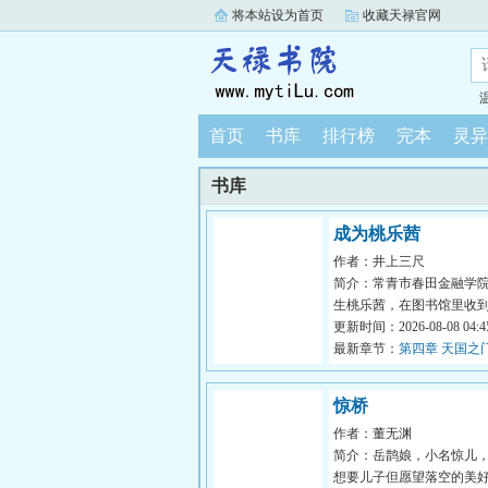
将本站设为首页
收藏天禄官网
首页
书库
排行榜
完本
灵异
书库
成为桃乐茜
作者：井上三尺
简介：常青市春田金融学
生桃乐茜，在图书馆里收
名纸条。纸条指示她于傍
更新时间：2026-08-08 04:45
人工湖畔...
最新章节：
第四章 天国之门
惊桥
作者：董无渊
简介：岳鹊娘，小名惊儿
想要儿子但愿望落空的美