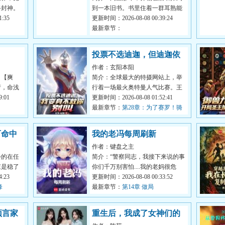
路封神。
到一本旧书。书里住着一群耳熟能
当人。赵
:35
详的科学家。哥白尼在塔楼上问
更新时间：2026-08-08 00:39:24
他：地球真...
最新章节：
投票不选迪迦，但迪迦依
作者：玄阳本阳
旧会救你
】【爽
简介：全球最大的特摄网站上，举
府，命浅
行着一场最火奥特曼人气比赛。王
母双亡，
:01
林跟一群中登一样，选择最爱的白
更新时间：2026-08-08 01:52:41
月光迪迦...
最新章节：
第28章：为了赛罗！骑
鬼火就骑鬼火！
百命中
我的老冯每周刷新
作者：键盘之主
会的在任
简介：“警察同志，我接下来说的事
应是稳了
你们千万别害怕....我的老妈很危
波直接躺
:23
险，她每周都会刷新！”“这一周是
更新时间：2026-08-08 00:33:52
锋
【凡...
最新章节：
第14章 做局
预言家
重生后，我成了女神们的