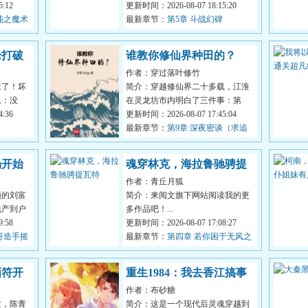
称号，然
:12
他的主要任务是造福洪荒，但当前
更新时间：2026-08-07 18:15:20
沌之魔术
目标是先...
最新章节：
第5章 斗战幻碑
枪打破
谁教你修仙界种田的？
作者：穿过落叶修竹
运了！坏
简介：穿越修仙界二十多载，江淮
息：没
在灵龙坊市内明白了三件事：第
.物资匮
:36
一，种田不能发家致富。第二，身
更新时间：2026-08-07 17:45:04
无六艺，寸...
最新章节：
第9章 深夜密谈（求追
读）
场开始
魂穿林克，海拉鲁驰骋提
作者：青丘月狐
瓦特
顿的刘富
简介：来阅文旗下网站阅读我的更
包产到户
多作品吧！...
民终于可
:58
更新时间：2026-08-07 17:08:27
哥造手摇
最新章节：
第四章 若你困于无风之
地
画符开
重生1984：我去香江搞事
作者：布砂糖
业
世，陈青
简介：这是一个现代后灵魂穿越到