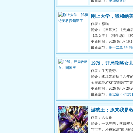
炮制各种...
最新章节：
第16章逼问
刚上大学，我和绝
作者：禄眠
领证了
简介：【日常文】【先婚
【单女主】【师生恋】【
笑】【反差萌】如果，你
更新时间：2026-08-07 19:14
到自己命中注...
最新章节：
第十二章 非得
你一顿不可！
1979，开局攻略女
作者：生万物秀儿
王
简介：李江带着玩了六年
金养成类游戏“梦想超市”
的燕京城。开局超市只有
更新时间：2026-08-07 20:20
花茶，...
最新章节：
第12章 小同志
重
游戏王：原来我是
作者：六天夜
主？
简介：一觉醒来，李诚被
异世界。还被冠以“传说的