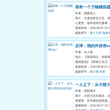
我有一个万物模拟
作者：憨憨道人
简介：大道说来玄又玄，
心更坚。他年若得无量果
经五千言。…穿越修仙界获
更新时间：2026-08-07 20:15
模拟器...
最新章节：
第十九章 选拔
足球：我的外挂有bu
作者：白人饭
简介：【恭喜宿主，你获
级技能包】【英格兰后卫：
使”阿什利·扬的“勤奋（禽
更新时间：2026-08-08 01:21
粪）”。】...
最新章节：
第12章 折射
一人之下：从大慈
作者：艳阳满天
自在开始
简介：大慈大悲肖施主，
脊梁骨。良言难劝该死鬼
度自绝人，我叫肖自在，
更新时间：2026-08-07 19:17