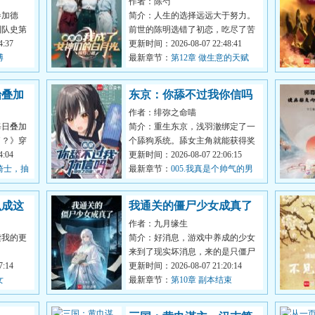
作者：陈芍
白月光
参加德
简介：人生的选择远远大于努力。
到队史第
前世的陈明选错了初恋，吃尽了苦
赛开始，
:37
头。回到年高考后的夏天，他果断
更新时间：2026-08-07 22:48:41
博
跟前世初...
最新章节：
第12章 做生意的天赋
始叠加
东京：你舔不过我你信吗
作者：绯弥之命喵
每日叠加
简介：重生东京，浅羽澈绑定了一
了？》穿
个舔狗系统。舔女主角就能获得奖
士私生
:04
励，让女主角感到开心就能变
更新时间：2026-08-07 22:06:15
骑士，抽
强。“让女孩...
最新章节：
005.我真是个帅气的男
人
么成这
我通关的僵尸少女成真了
作者：九月缘生
读我的更
简介：好消息，游戏中养成的少女
来到了现实坏消息，来的是只僵尸
:14
好消息，这只僵尸不咬人，很听话
更新时间：2026-08-07 21:20:14
女
坏消息，...
最新章节：
第10章 副本结束