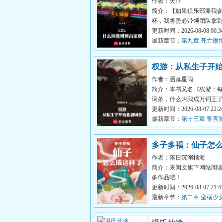
作者：天汴
啊！
简介：【如果俱乐部派我
杯，我将势必带领团队拿
一座冠军奖杯。】【春季
更新时间：2026-08-08 00:34
我们会让所...
最新章节：
第九章 死亡微
权游：从私生子开
作者：洒落星雨
词条
简介：本书又名《权游：
词条，什么叫我成万词王
越成一位普通的河湾地骑
更新时间：2026-08-07 22:24
子，罗兰·...
最新章节：
第十三章 誓言
取词条
多子多福：仙子怎
作者：落日沉溺橘海
样了
简介：来阅文旗下网站阅
多作品吧！...
更新时间：2026-08-07 21:47
最新章节：
第二章 蛮横少