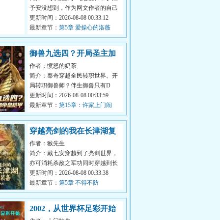
予安没想到，作为网文作者的自己
也有被发现真实身份的一天。可偏
更新时间：2026-08-08 00:33:12
偏，发现...
最新章节：
第5章 爱操心的洛薇
御兽九选四？开局圣主加
作者：愤怒的奶茶
帝皇铠甲
简介：秦奇穿越全民转职世界。开
局转职御兽师？伴生御兽只有D
级？原身还把别人女友给NTR，苦
更新时间：2026-08-08 00:33:59
主还觉醒SSS...
最新章节：
第15章：许家上门闹
事！化身祖国人！
穿越亮剑的我在长津湖复
作者：猴先生
制装备
简介：戴七安穿越到了亮剑世界，
亦可消耗杀敌之军功同时穿越到长
津湖世界！拥有同时穿越的他，每
更新时间：2026-08-08 00:33:38
次都可以...
最新章节：
第5章 不得不防
2002，从世界杯足彩开始