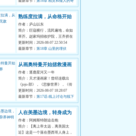
一段冗...
最新章节：
第16章 精灵和矮人的奇
妙冒险
熟练度拉满，从命格开始
作者：庐山以东
无敌
简介：巨寇横行，流民遍地，命如
草芥。赵家坞招收护院，王齐挤在
流民堆中等待被挑中，只为了一口
更新时间：2026-08-07 22:50:54
饱饭。管...
最新章节：
第18章 山里的埋伏
从画奥特曼开始拯救漫画
作者：逐鹿星河又一年
界
简介：天才漫画家！曾经连载出
《jojo-部》，《悲惨世界》，《传
说巨神伊迪安》，《飞跃巅峰》、
更新时间：2026-08-07 18:28:07
《奥特Q》...
最新章节：
第17话-线上讨论与线下
来信
人在美墨边境，转身成为
作者：阿姆斯特朗迫击炮
异界神明
简介：【离上帝太远，离美国太
近】这是一个落在墨西哥人身上，