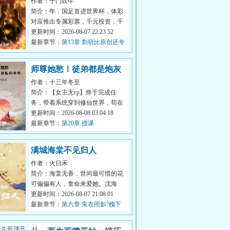
作者：十门吹牛
简介：年，国足首进世界杯，体彩
对应推出专属彩票，千元投资，千
万盈利。年，SP短信增值业务爆
更新时间：2026-08-07 22:23:52
发，随便搞...
最新章节：
第13章 剽窃比原创还专
业怎么办？
师尊她愁！徒弟都是炮灰
作者：十三年冬至
反派咋办
简介：【女主无cp】终于完成任
务，带着系统穿到修仙世界，苟在
雾隐峰养老的陆清。几百年后，被
更新时间：2026-08-08 03:04:18
忍无可忍的...
最新章节：
第20章 授课
满城海棠不见归人
作者：火日禾
简介：海棠无香，世间最可惜的花
可偏偏有人，拿命来爱她。沈海
棠，将门之女，五岁养在长公主膝
更新时间：2026-08-07 21:08:01
下。等的人...
最新章节：
第六章 朱衣照影?槐下
窥灯