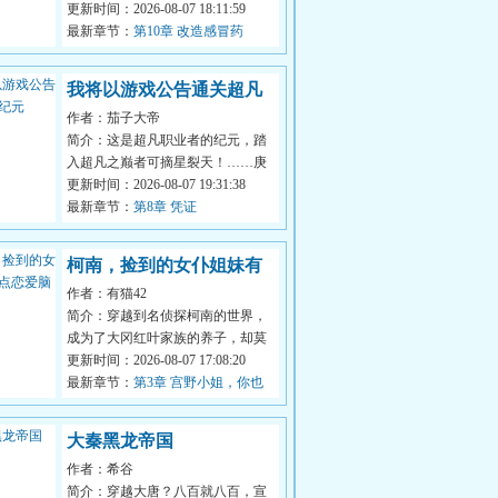
持续了两百多年的诅咒周野重生在
更新时间：2026-08-07 18:11:59
了美墨边境...
最新章节：
第10章 改造感冒药
我将以游戏公告通关超凡
作者：茄子大帝
纪元
简介：这是超凡职业者的纪元，踏
入超凡之巅者可摘星裂天！……庚
天水重生至这个时代，没想到激活
更新时间：2026-08-07 19:31:38
了游戏公...
最新章节：
第8章 凭证
柯南，捡到的女仆姐妹有
作者：有猫42
点恋爱脑
简介：穿越到名侦探柯南的世界，
成为了大冈红叶家族的养子，却莫
名其妙被世界法则排斥。暗杀、意
更新时间：2026-08-07 17:08:20
外、来自...
最新章节：
第3章 宫野小姐，你也
不想你妹妹……
大秦黑龙帝国
作者：希谷
简介：穿越大唐？八百就八百，宣