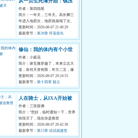
从一页生死簿开始：镇压
作者：第四指尾
诸天
简介：一年天，三年天。高长卿三
年进入地府次，地府就崩塌了次。
因此他得出一个结论:地府不欢迎
更新时间：2026-08-07 21:40:29
他。后来...
最新章节：
第38章 符箓箭矢
修仙：我的体内有个小世
作者：小庭花
界
简介：谢玄微穿越了，本来立志大
道，奈何天资有限，年方二五，修
为也才不过炼气二层。正当他感叹
更新时间：2026-08-07 20:24:55
仙道艰难...
最新章节：
第十四章 疑云
人在骑士，从IXA开始被
作者：三笑留佛
迫救世
简介：“您好，临时通知一下，世界
快毁灭了，现在你是救世
主。”“啊？我？我吗？（纯特摄，
更新时间：2026-08-07 20:42:30
只骑士，不兼...
最新章节：
第15章 试试就逝世