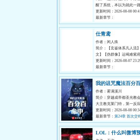
醒了系统，本以为就此一
没想到，这个系统有点不
更新时间：2026-08-08 00:41
阳必须从...
最新章节：
仕青鸢
作者：闲人殊
简介：【玄鉴体系凡人流
文】【伪群像】运竭难紫
不成君……仙族支脉，父
更新时间：2026-08-07 23:29
有妹（收养...
最新章节：
我的诅咒魔法百分
作者：雾满溪川
简介：穿越成帝都圣光教
大主教克莱门特，第一反
圣职在身，权柄在手，这
更新时间：2026-08-08 00:34
赢到老。...
最新章节：
第24章 首次交
LOL：什么叫微博