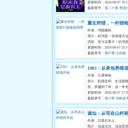
卡斗士”这种又长又中二的
更新时间：2026-08-07 18:15
后要...
最新章节：
第二十章 黑混
师（求追读）
重生狩猎，一杆猎
作者：书隐横斜
家徒四壁
简介：好消息：张涛撞大
消息：是大运重卡！好消
死，只是重生回到了年代..
更新时间：2026-08-07 20:14
乏，家徒...
最新章节：
第07章 大肉面
1983：从承包养殖
作者：九霄神兔
简介：职场失利、生活困
贵，穿越到了年。这一年
全面铺开，政策松动，农
更新时间：2026-08-07 17:29
以放手发...
最新章节：
第12章 找铁金
绞盘
诡仙：从苟在山村
作者：沉底石头人
始
简介：仙道沉沦、浊业恶