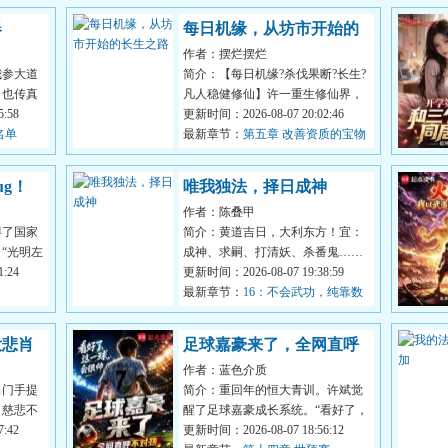
器
每日机缘，从坊市开始的
作者：摆烂摆烂
长生之路
我参大道
简介：【每日机缘?杀伐果断?长生?
，也传真
凡人稳健修仙】许一重生修仙界，
得‘万物
:58
成为一名无依无靠的坊市散修。资
更新时间：2026-08-07 20:02:46
名单
质平庸...
最新章节：
第五章 改善资质的宝物
g！
唯我独法，择日成神
作者：陈叠甲
得了国家
简介：黄道吉日，大利东方！宜：
“光明左
成神、求嗣、打清妖、杀番鬼……
:24
忌：百无禁忌。
更新时间：2026-08-07 19:38:59
%%%%%%%%%%%%纯手工作
最新章节：
16：不会武功，纯靠数
业，...
值
大悲肖
足球嘉豪来了，全网直呼
作者：蓝色介质
不对劲
出门手提
简介：重回年的恒大青训。许斌觉
，慈悲不
醒了足球嘉豪成长系统。“看好了，
是个喜欢
:42
这一球，会很帅！”“你们不是说雨
更新时间：2026-08-07 18:56:12