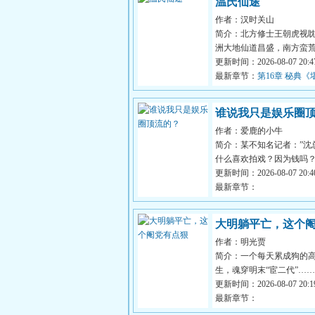
温氏仙途
作者：汉时关山
简介：北方修士王朝虎视
洲大地仙道昌盛，南方蛮
族林立，东渊十万大山万
更新时间：2026-08-07 20:47
神秘邪修...
最新章节：
第16章 秘典《
匮》（求投资，求收藏）
谁说我只是娱乐圈
作者：爱鹿的小牛
的？
简介：某不知名记者：”沈
什么喜欢拍戏？因为钱吗？
易：“说实话，我们家不缺
更新时间：2026-08-07 20:40
是单纯...
最新章节：
大明躺平亡，这个
作者：明光贾
点狠
简介：一个每天累成狗的
生，魂穿明末“宦二代”…
卓：“咱家都成公公了，想
更新时间：2026-08-07 20:19
摆烂都不行...
最新章节：