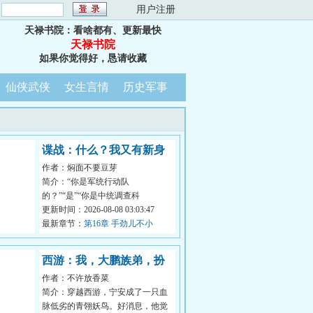
：
用户注册
天禄书院：看啥都有、更新最快
天禄书院
如果你觉得好，恳请收藏
仙侠武侠
女生言情
历史军事
谍战：什么？我又有新身
作者：焖面不要豆芽
份了？
简介：“你是军统行动队
的？”“是”“你是中统调查科
的？”“是”“你是号的特务？”“是”“你
更新时间：2026-08-08 03:03:47
还是组织...
最新章节：
第16章 手劲儿不小
西游：我，大鹏族弟，扮
作者：不许放香菜
演法海
简介：穿越西游，宁安成了一只血
脉低劣的青翎妖鸟。好消息，他觉