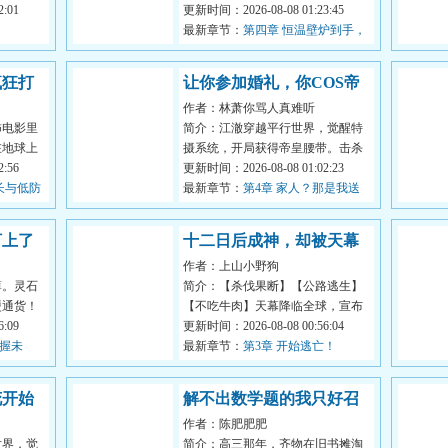
桥千年不
:01
友和铁哥们联手推入冰湖之中溺
更新时间：2026-08-08 01:23:45
亡，到死他才...
最新章节：
第四章 恒温壁炉到手，
秦慧兰的奸情暴露
疯狂打
让你参加婚礼，你COS帝
作者：林萧你骂人真难听
皇侠？
怖电影里
简介：江澈穿越平行世界，觉醒特
在地球上
摄系统，开局获得帝皇腰带。击杀
，不料在
:56
怪物就能获得积分兑换奖励。从终
更新时间：2026-08-08 01:02:23
长与低防
极帝皇到...
最新章节：
第4章 家人？那是我送
给我老婆的新婚礼物
盯上了
十二日后成神，却被天幕
作者：上山小野狗
曝光了！
薄。灵石
简介：【杀伐果断】【公路逃生】
硬通货！
【不吃牛肉】天幕降临全球，宣布
根，本以
:09
顾明将在十二日后获得超神力量。
更新时间：2026-08-08 00:56:04
把握未
在此之前...
最新章节：
第3章 开始逃亡！
万灵石，
花开始
解不出数学题的我只好召
作者：陈肥肥肥
唤牛顿
世界，觉
简介：高三那年，齐物在旧书摊淘