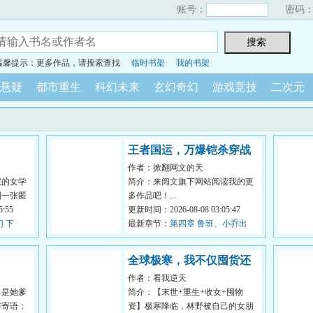
账号：
密码
温馨提示：更多作品，请搜索查找
临时书架
我的书架
悬疑
都市重生
科幻未来
玄幻奇幻
游戏竞技
二次元
王者国运，万爆铠杀穿战
作者：掀翻网文的天
场！
院的女学
简介：来阅文旗下网站阅读我的更
到一张匿
多作品吧！...
晚在学校
:55
更新时间：2026-08-08 03:05:47
 下
最新章节：
第四章 鲁班、小乔出
肉！
全球极寒，我不仅囤货还
作者：看我逆天
囤美女
，是她爹
简介：【末世+重生+收女+囤物
好寄语；
资】极寒降临，林野被自己的女朋