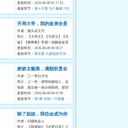
醒了诸天扮演系统。坏消息，他抽
更新时间：2026-08-08 01:17:43
中的第一...
最新章节：
第十六章 九个脑袋？红
烧、清蒸、爆炒......
开局大帝，我的徒弟全是
作者：陇头花又开
气运之子
简介：【大帝文】【天骄文】【无
敌】【爽爽爽】李观一觉醒收徒系
统，只需不断收徒便可获得系统奖
更新时间：2026-08-08 00:56:27
励，可他...
最新章节：
第五章 六道轮回天功，
仙帝拳
娇娇太貌美，满朝权贵全
作者：三一零白月光
失控
简介：上一世，谢明祯嫁错人，走
错路，最后被一条白绫勒死。那些
于自己有恩的人，也被自己拖累而
更新时间：2026-08-08 00:47:06
死，名声...
最新章节：
第5章 共饮一只茶盏
除了姐姐，我也会成为你
作者：闷骚纸盒人
的素材吗
简介：【双胞胎】【恋爱日常】江