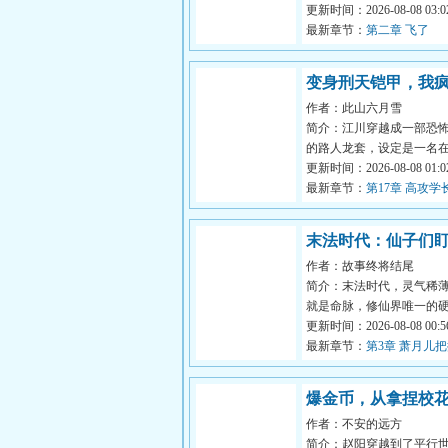
柴桥，小名也是柴桥，石
更新时间：2026-08-08 03:02
塌，柴桥...
最新章节：
第二章 飞了
变身刑天铠甲，我
作者：此山六月雪
脸弹幕
简介：江川穿越成一部恐
的路人龙套，设定是一名
过着普通生活的大二学生
更新时间：2026-08-08 01:02
一次意外...
最新章节：
第17章 高攻学
学妹
末法时代：仙子们
作者：故事终将结尾
我的灵石
简介：末法时代，灵气稀
就是命脉，修仙界唯一的
穿越而来的陈不凡没有灵
更新时间：2026-08-08 00:56
为只能当...
最新章节：
第3章 萧月儿
来。沐雪柔：老板，借一
进屋详谈？
爆金币，从拿捏校
作者：不安的远方
简介：赵阳穿越到了平行