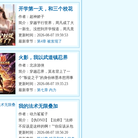
开学第一天，和三个校花
作者：超神娇子
同居了？
简介：穿越平行世界，周凡成了大
一新生。没想到开学报道，周凡竟
然和三个校花住进了一间宿舍。一
更新时间：2026-08-07 19:59:53
开始周凡...
最新章节：
第4章 被发现了
火影，我以武道镇忍界
作者：北凉游侠
简介：穿越忍界，莫名背上了一
个“叛徒之子”的身份林墨本想用事
实说话但忍界只认实力他只能选择
更新时间：2026-08-07 19:35:23
氪金变强...
最新章节：
第七章 内力
我的法术无限叠加
作者：动力鲨鲨子
简介：【伪DND】【法师】“法师
不应该是这样的啊！”“你应该从包
里翻半天才翻出施法材料，再吟唱
更新时间：2026-08-07 18:56:20