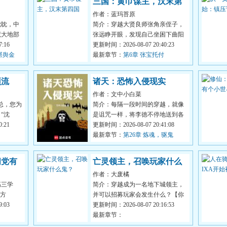
三国：黄巾谋主，汉末第
作者：蓝玛苔原
四国
眈眈，中
简介：穿越大贤良师张角亲侄子，
荒大地部
张远睁开眼，发现自己坐困下曲阳
妖来潮，
:16
孤城。张角病逝。张梁战死。张宝
更新时间：2026-08-07 20:40:23
堪舆金
重伤。张...
最新章节：
第6章 张宝托付
顶流
诸天：恐怖入侵现实
作者：文中小白菜
总，您为
简介：每隔一段时间的穿越，就像
“沈
是诅咒一样，将李徳不停地送到各
钱，我就
:21
个恐怖电影世界。他只有选择，没
更新时间：2026-08-07 20:41:08
法躲避。...
最新章节：
第26章 炼魂，驱鬼
阉党有
亡灵领主，召唤玩家什么
作者：大废橘
鬼？
高三学
简介：穿越成为一名地下城领主，
…方
并可以招募玩家会发生什么？【你
躺平，想
:03
已研究出新兵种：普通骷髅→金属
更新时间：2026-08-07 20:16:53
骷髅→重...
最新章节：