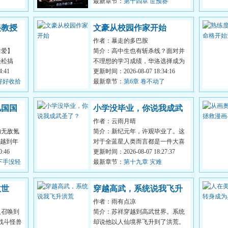
中的...
最新章节：
第十四章 世预赛
美教授
文豪从校园作家开始
作者：暴走的多巴胺
后爱】
简介：高中生也有斩杀线？面对并
轻松搞
不理想的学习成绩，华洛选择成为
有机会遇
:41
一名文抄公。开山之作《死亡诗
更新时间：2026-08-07 18:34:16
好好收拾
社》引起万...
最新章节：
第6章 卷不动了
儿国国
小学没毕业，你说我成武
作者：云雨月晴
圣了？
的无敌氪
简介：新纪元年，许观毕业了。这
穿越到年
对于全蓝星人类而言都是一件大喜
一包茉莉
:46
事。因为，这标志着有史以来最年
更新时间：2026-08-07 18:27:37
下手没轻
轻的武圣...
最新章节：
第十九章 灾难
救世
穿越高武，系统说我飞升
作者：雨有点凉
洪荒
人召唤到
简介：苏祥穿越到高武世界。系统
战斗怪兽
却说他以人仙境界飞升到了洪荒。