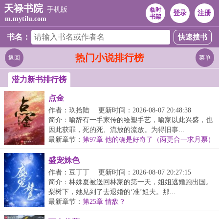
天禄书院
手机版
临时
登录
注册
书架
m.mytilu.com
书名：
热门小说排行榜
返回
菜单
潜力新书排行榜
点金
作者：玖拾陆
更新时间：2026-08-07 20:48:38
简介：喻辞有一手家传的绘塑手艺，喻家以此兴盛，也
因此获罪，死的死、流放的流放。为得旧事...
最新章节：
第97章 他的确是好奇了（两更合一求月票）
盛宠姝色
作者：豆丁丁
更新时间：2026-08-07 20:27:15
简介：林姝夏被送回林家的第一天，姐姐逃婚跑出国。
梨树下，她见到了去退婚的‘准’姐夫。那...
最新章节：
第25章 情敌？