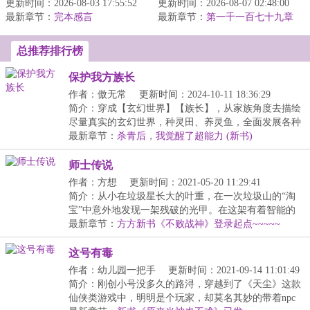
更新时间：2026-08-03 17:55:52
动救助系统】还没高考，
更新时间：2026-08-07 02:48:00
开局获得博尔特、汤姆·布
最新章节：
陆羽被系统判定为跌落斩
完本感言
最新章节：
拉迪、梅威瑟三人天赋技
第一千一百七十九章
杀线的流浪...
湖人专属的冲击波式进攻潮！
术！于是...
总推荐排行榜
保护我方族长
作者：傲无常
更新时间：2024-10-11 18:36:29
简介：穿成【玄幻世界】【族长】，从家族角度去描绘
尽量真实的玄幻世界，种灵田、养灵鱼，全面发展各种
家...
最新章节：
杀青后，我觉醒了超能力 (新书)
师士传说
作者：方想
更新时间：2021-05-20 11:29:41
简介：从小在垃圾星长大的叶重，在一次垃圾山的“淘
宝”中意外地发现一架残破的光甲。在这架有着智能的
残...
最新章节：
方方新书《不败战神》登录起点~~~~~
这号有毒
作者：幼儿园一把手
更新时间：2021-09-14 11:01:49
简介：刚创小号没多久的路浔，穿越到了《天尘》这款
仙侠类游戏中，明明是个玩家，却莫名其妙的带着npc