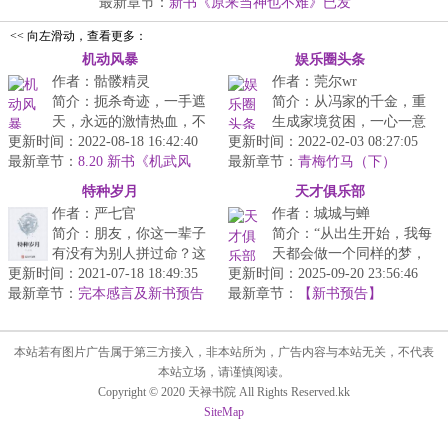
模...
最新章节：
新书《原来当神也不难》已发
<< 向左滑动，查看更多：
机动风暴
娱乐圈头条
作者：骷髅精灵
作者：莞尔wr
简介：扼杀奇迹，一手遮
简介：从冯家的千金，重
天，永远的激情热血，不
生成家境贫困，一心一意
更新时间：2022-08-18 16:42:40
朽的暴君传说！...
更新时间：2022-02-03 08:27:05
想要凭借美貌进入娱乐圈
最新章节：
8.20 新书《机武风
最新章节：
的新人。...
青梅竹马（下）
暴》发布，喜欢热血机战的伙伴
特种岁月
天才俱乐部
们欢迎加入！
作者：严七官
作者：城城与蝉
简介：朋友，你这一辈子
简介：“从出生开始，我每
有没有为别人拼过命？这
天都会做一个同样的梦，
更新时间：2021-07-18 18:49:35
本书是讲述一个本来只想
更新时间：2025-09-20 23:56:46
梦里不断重复着同样的一
最新章节：
在部队混几年回家的士兵
完本感言及新书预告
最新章节：
天。”“你在梦里都做了什
【新书预告】
庄严在各种...
么？”...
本站若有图片广告属于第三方接入，非本站所为，广告内容与本站无关，不代表
本站立场，请谨慎阅读。
Copyright © 2020 天禄书院 All Rights Reserved.kk
SiteMap