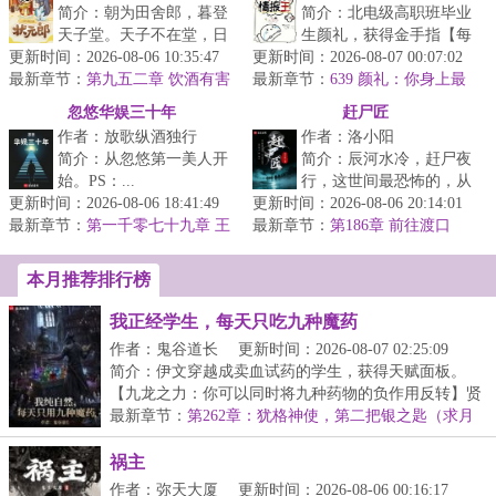
简介：朝为田舍郎，暮登
简介：北电级高职班毕业
天子堂。天子不在堂，日
生颜礼，获得金手指【每
更新时间：2026-08-06 10:35:47
日宿豹房。~~~~~~唐寅：
更新时间：2026-08-07 00:07:02
日情报系统】，从此化身
最新章节：
义父拯救了我。王守仁：
第九五二章 饮酒有害
最新章节：
娱乐圈情报王什么？《隋
639 颜礼：你身上最
健康
要不是他救...
大的优势不是名气，而是脸
唐英雄传》...
忽悠华娱三十年
赶尸匠
作者：放歌纵酒独行
作者：洛小阳
简介：从忽悠第一美人开
简介：辰河水冷，赶尸夜
始。PS：...
行，这世间最恐怖的，从
更新时间：2026-08-06 18:41:49
更新时间：2026-08-06 20:14:01
来都不是鬼……...
最新章节：
第一千零七十九章 王
最新章节：
第186章 前往渡口
玉文来袭？《大象席地而坐》
本月推荐排行榜
我正经学生，每天只吃九种魔药
作者：鬼谷道长
更新时间：2026-08-07 02:25:09
简介：伊文穿越成卖血试药的学生，获得天赋面板。
【九龙之力：你可以同时将九种药物的负作用反转】贤
者大...
最新章节：
第262章：犹格神使，第二把银之匙（求月
票！）
祸主
作者：弥天大厦
更新时间：2026-08-06 00:16:17