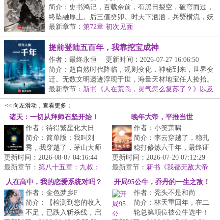
简介：史书鸿记，百载余前，有黑日裂空，破穹而过，
终坠融厚土。后三值癸卯。时天下汹汹，兵燹横流，妖
邪...
最新章节：
第72章 初次见面
提前登陆五百年，我靠挖宝成神
作者：最终永恒
更新时间：2026-07-27 16:06:50
简介：超自然时代降临，规则变化，神秘到来，世界变
迁。无数文明遗迹浮现于世，海量天材地宝任人捡拾。
激...
最新章节：
新书《人在荒岛，灵气怎么复苏了？》以及
515打折活动
<< 向左滑动，查看更多：
诸天：一切从拜师石坚开始！
晚年大帝，平推当世
作者：待得繁星化大日
作者：小笑萧啸
简介：简单版：我叫刘
简介：李云穿越了，稳扎
秀，我穿越了，茅山大师
稳打修炼六千年，最终证
更新时间：2026-08-07 04:16:44
兄石坚是我师父……不简
更新时间：2026-07-20 07:12:29
道成帝。但他是一个很平
最新章节：
单版：九叔：“什么符道大
第八十五章：九叔：
最新章节：
庸的大帝。平不掉禁区，
新书《我都无敌大帝
我比窦娥还冤啊！（求订阅！）
成！我看你...
了，还要短板补强？》
打不穿仙域...
人在高中，我的恋爱系统对吗？
开局95公牛，乔丹的一生之敌！
作者：金色梦乡F
作者：秃头不是和尚
简介：【检测到您的收入
简介：林天重回年，在二
不足，已跌入斩杀线，启
轮总第顺位被公牛选中！