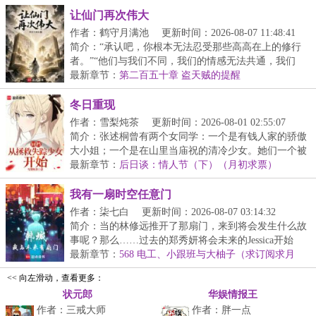
让仙门再次伟大
作者：鹤守月满池
更新时间：2026-08-07 11:48:41
简介：“承认吧，你根本无法忍受那些高高在上的修行
者。”“他们与我们不同，我们的情感无法共通，我们
的...
最新章节：
第二百五十章 盗天贼的提醒
冬日重现
作者：雪梨炖茶
更新时间：2026-08-01 02:55:07
简介：张述桐曾有两个女同学：一个是有钱人家的骄傲
大小姐；一个是在山里当庙祝的清冷少女。她们一个被
杀...
最新章节：
后日谈：情人节（下）（月初求票）
我有一扇时空任意门
作者：柒七白
更新时间：2026-08-07 03:14:32
简介：当的林修远推开了那扇门，来到将会发生什么故
事呢？那么……过去的郑秀妍将会未来的Jessica开始
对...
最新章节：
568 电工、小跟班与大柚子（求订阅求月
票）
<< 向左滑动，查看更多：
状元郎
华娱情报王
作者：三戒大师
作者：胖一点