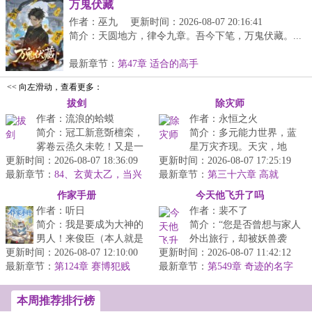
万鬼伏藏
作者：巫九
更新时间：2026-08-07 20:16:41
简介：天圆地方，律令九章。吾今下笔，万鬼伏藏。...
最新章节：
第47章 适合的高手
<< 向左滑动，查看更多：
拔剑
除灾师
作者：流浪的蛤蟆
作者：永恒之火
简介：冠工新意斲檀栾，
简介：多元能力世界，蓝
雾卷云烝久未乾！又是一
星万灾齐现。天灾，地
更新时间：2026-08-07 18:36:09
本武侠！这是王安石的一
更新时间：2026-08-07 17:25:19
灾，人灾，魔灾，异星灾
最新章节：
句诗，原意是，友人所...
84、玄黄太乙，当兴
最新章节：
难，宇宙灾难……不断
第三十六章 高就
于燕（求月票）
爆...
作家手册
今天他飞升了吗
作者：听日
作者：裴不了
简介：我是要成为大神的
简介：“您是否曾想与家人
男人！来俊臣（本人就是
外出旅行，却被妖兽袭
更新时间：2026-08-07 12:10:00
大神，不是乱写）...
更新时间：2026-08-07 11:42:12
扰？”“您是否一向与人为
最新章节：
第124章 赛博犯贱
最新章节：
善，却遇到魇物作祟...
第549章 奇迹的名字
叫岳闻【求月票！】
本周推荐排行榜