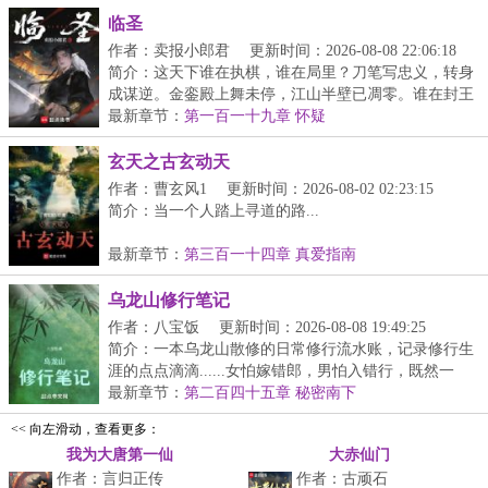
临圣
作者：卖报小郎君
更新时间：2026-08-08 22:06:18
简介：这天下谁在执棋，谁在局里？刀笔写忠义，转身
成谋逆。金銮殿上舞未停，江山半壁已凋零。谁在封王
拜...
最新章节：
第一百一十九章 怀疑
玄天之古玄动天
作者：曹玄风1
更新时间：2026-08-02 02:23:15
简介：当一个人踏上寻道的路...
最新章节：
第三百一十四章 真爱指南
乌龙山修行笔记
作者：八宝饭
更新时间：2026-08-08 19:49:25
简介：一本乌龙山散修的日常修行流水账，记录修行生
涯的点点滴滴......女怕嫁错郎，男怕入错行，既然一
开...
最新章节：
第二百四十五章 秘密南下
<< 向左滑动，查看更多：
我为大唐第一仙
大赤仙门
作者：言归正传
作者：古顽石