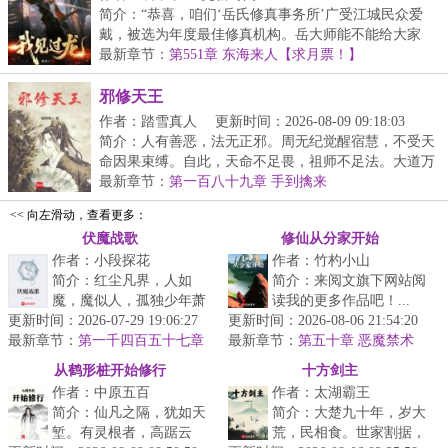
简介：“恭喜，咱们‘岳氏修真事务所’广受江城民众爱
戴，被选为年度最佳修真机构。岳大师能不能给大家
分...
最新章节：
第551章 东海来人【求月票！】
邪修天王
作者：踏雪真人
更新时间：2026-08-09 09:18:03
简介：人有善恶，法无正邪。周无纪觉醒宿慧，不受天
命因果束缚。自此，天命不足畏，祖师不足法。大道万
千...
最新章节：
第一百八十九章 手到擒来
<< 向左滑动，查看更多：
伏魔战歌
修仙从分家开始
作者：小段探花
作者：竹杓小山
简介：红尘凡界，人如
简介：来阅文旗下网站阅
魔，魔似人，孤独少年萧
读我的更多作品吧！...
更新时间：2026-07-29 19:06:27
明弑魔当歌！...
更新时间：2026-08-06 21:54:20
最新章节：
第一千四百五十七章
最新章节：
第五十章 恶魔禁术
飞越第五牢狱（大结局）
从鹤形桩开始修行
十方剑主
作者：中原五百
作者：太湖霸王
简介：仙凡之隔，犹如天
简介：大楚九十年，岁大
堑。有灵根者，高踞云
荒，民相食。世家割据，