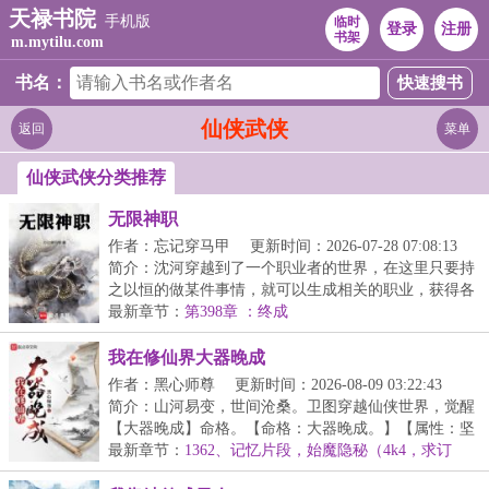
天禄书院
手机版
临时
登录
注册
书架
m.mytilu.com
书名：
仙侠武侠
返回
菜单
仙侠武侠分类推荐
无限神职
作者：忘记穿马甲
更新时间：2026-07-28 07:08:13
简介：沈河穿越到了一个职业者的世界，在这里只要持
之以恒的做某件事情，就可以生成相关的职业，获得各
种...
最新章节：
第398章 ：终成
我在修仙界大器晚成
作者：黑心师尊
更新时间：2026-08-09 03:22:43
简介：山河易变，世间沧桑。卫图穿越仙侠世界，觉醒
【大器晚成】命格。【命格：大器晚成。】【属性：坚
韧...
最新章节：
1362、记忆片段，始魔隐秘（4k4，求订
阅）