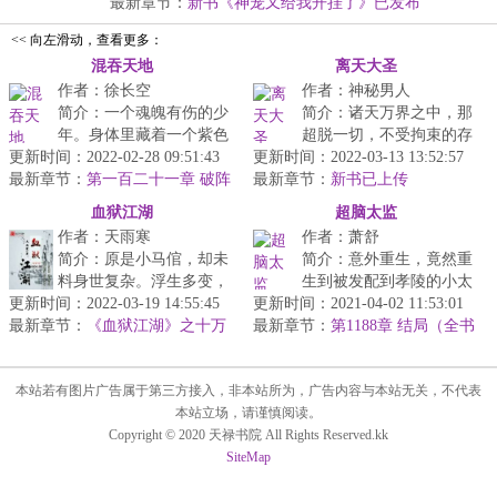
中...
最新章节：
新书《神宠又给我开挂了》已发布
<< 向左滑动，查看更多：
混吞天地
离天大圣
作者：徐长空
作者：神秘男人
简介：一个魂魄有伤的少
简介：诸天万界之中，那
年。身体里藏着一个紫色
超脱一切，不受拘束的存
更新时间：2022-02-28 09:51:43
石碑形状的移动资料库。
更新时间：2022-03-13 13:52:57
在，被称之为大圣。...
最新章节：
听老天的意思是要你十岁
第一百二十一章 破阵
最新章节：
新书已上传
前就去死。...
血狱江湖
超脑太监
作者：天雨寒
作者：萧舒
简介：原是小马倌，却未
简介：意外重生，竟然重
料身世复杂。浮生多变，
生到被发配到孝陵的小太
更新时间：2022-03-19 14:55:45
背负血海深仇，十年断魂
更新时间：2021-04-02 11:53:01
监身上，身体残缺，身处
最新章节：
磨一剑。少年狂歌，胭脂
《血狱江湖》之十万
最新章节：
险境。却发现带着前世超
第1188章 结局（全书
火急集结号！！
香味。雪我...
完）
脑，在这个...
本站若有图片广告属于第三方接入，非本站所为，广告内容与本站无关，不代表
本站立场，请谨慎阅读。
Copyright © 2020 天禄书院 All Rights Reserved.kk
SiteMap