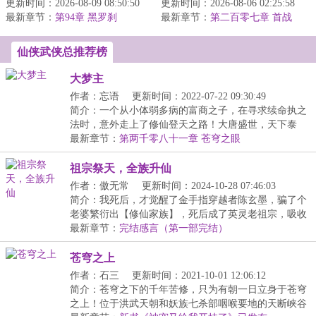
更新时间：2026-08-09 08:50:50
端，求长生久视；无灵根
更新时间：2026-08-06 02:25:58
宗门裂土。两朝对峙，域
最新章节：
者，命如草芥，于红尘老
第94章 黑罗刹
最新章节：
外高僧，海上巨寇，纷至
第二百零七章 首战
死。夏冬本是...
沓来。书院...
仙侠武侠总推荐榜
大梦主
作者：忘语
更新时间：2022-07-22 09:30:49
简介：一个从小体弱多病的富商之子，在寻求续命执之
法时，意外走上了修仙登天之路！大唐盛世，天下泰
平，...
最新章节：
第两千零八十一章 苍穹之眼
祖宗祭天，全族升仙
作者：傲无常
更新时间：2024-10-28 07:46:03
简介：我死后，才觉醒了金手指穿越者陈玄墨，骗了个
老婆繁衍出【修仙家族】，死后成了英灵老祖宗，吸收
紫...
最新章节：
完结感言（第一部完结）
苍穹之上
作者：石三
更新时间：2021-10-01 12:06:12
简介：苍穹之下的千年苦修，只为有朝一日立身于苍穹
之上！位于洪武天朝和妖族七杀部咽喉要地的天断峡谷