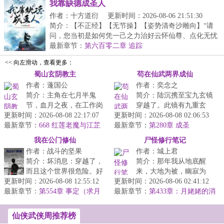
我靠缺德成圣人
作者：十方道衍
更新时间：2026-08-06 21:51:30
简介：【不正经】【无节操】【姿势清奇沙雕向】“请
问，您当初是如何凭一己之力治好云怀仙尊、点化无忧
仙...
最新章节：
第六百零二章 追踪
<< 向左滑动，查看更多：
蜀山玄阴教主
苟在仙武两界成仙
作者：蓬国公
作者：奕念之
简介：主角在七月半鬼
简介：陆沉携至宝九玄镜
节，血月之夜，在工作岗
穿越了。此镜有九重玄
更新时间：2026-08-08 22:17:07
位上骂骂咧咧的猝死，穿
更新时间：2026-08-08 02:06:53
妙，可穿梭仙武两界，一
最新章节：
越到了蜀山世界，被长眉
668 红莲老魔与江芷
最新章节：
秒便可恢复%的生命力。
第280章 成圣
云
真人镇压在莽...
仗着九玄镜，...
我在公门修仙
尸怪修行笔记
作者：战斗的坚果
作者：城上君
简介：坏消息：穿越了，
简介：那年我从地底醒
而且这个世界很危险。好
来，大地为被，幽寂为
更新时间：2026-08-08 12:55:12
消息：有金手指，而且这
更新时间：2026-08-06 02:41:12
眠。若干年后，……山间
最新章节：
个世界具备强有力的秩序
第554章 事定（求月
最新章节：
群妖来相会，独坐楼台渡
第433章：月姥姥的消
票）
体制，所以...
息
清宵。...
仙侠武侠周推荐榜