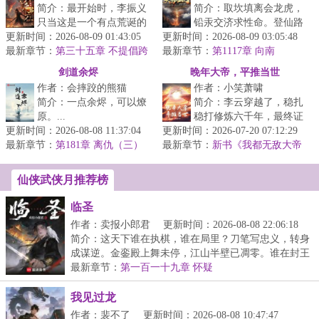
简介：最开始时，李振义
简介：取坎填离会龙虎，
只当这是一个有点荒诞的
铅汞交济求性命。登仙路
更新时间：2026-08-09 01:43:05
游戏。后来，是一个真实
更新时间：2026-08-09 03:05:48
上，多少白骨？仙山道
最新章节：
的大唐，一群热闹的修
第三十五章 不提倡跨
最新章节：
宗，几家长青？许玄一朝
第1117章 向南
种族搞对象
士，是无尽的...
穿越，为大赤...
剑道余烬
晚年大帝，平推当世
作者：会摔跤的熊猫
作者：小笑萧啸
简介：一点余烬，可以燎
简介：李云穿越了，稳扎
原。...
稳打修炼六千年，最终证
更新时间：2026-08-08 11:37:04
更新时间：2026-07-20 07:12:29
道成帝。但他是一个很平
最新章节：
第181章 离仇（三）
最新章节：
庸的大帝。平不掉禁区，
新书《我都无敌大帝
了，还要短板补强？》
打不穿仙域...
仙侠武侠月推荐榜
临圣
作者：卖报小郎君
更新时间：2026-08-08 22:06:18
简介：这天下谁在执棋，谁在局里？刀笔写忠义，转身
成谋逆。金銮殿上舞未停，江山半壁已凋零。谁在封王
拜...
最新章节：
第一百一十九章 怀疑
我见过龙
作者：裴不了
更新时间：2026-08-08 10:47:47