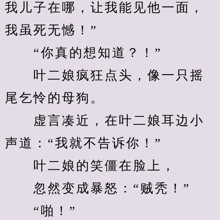
我儿子在哪，让我能见他一面，
我虽死无憾！”
　　“你真的想知道？！”
　　叶二娘疯狂点头，像一只摇
尾乞怜的母狗。
　　虚言凑近，在叶二娘耳边小
声道：“我就不告诉你！”
　　叶二娘的笑僵在脸上，
　　忽然变成暴怒：“贼秃！”
　　“啪！”