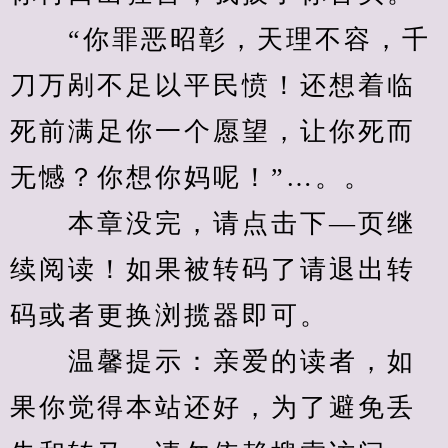
　　“你罪恶昭彰，天理不容，千
刀万剐不足以平民愤！还想着临
死前满足你一个愿望，让你死而
无憾？你想你妈呢！”…。。
　　本章没完，请点击下—页继
续阅读！如果被转码了请退出转
码或者更换浏揽器即可。
　　温馨提示：亲爱的读者，如
果你觉得本站还好，为了避免丢