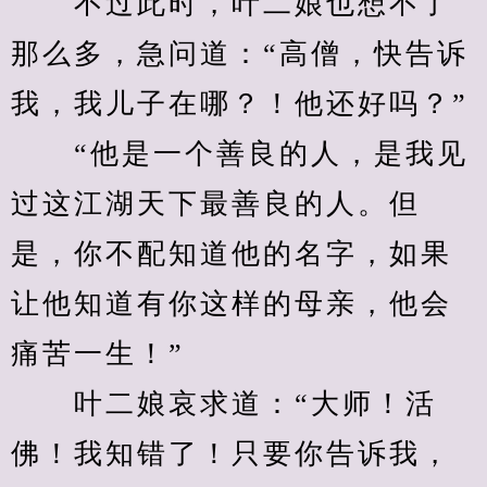
　　不过此时，叶二娘也想不了
那么多，急问道：“高僧，快告诉
我，我儿子在哪？！他还好吗？”
　　“他是一个善良的人，是我见
过这江湖天下最善良的人。但
是，你不配知道他的名字，如果
让他知道有你这样的母亲，他会
痛苦一生！”
　　叶二娘哀求道：“大师！活
佛！我知错了！只要你告诉我，