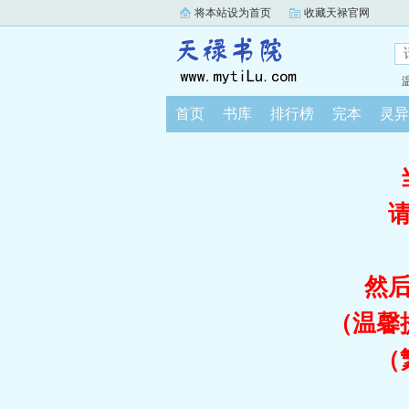
将本站设为首页
收藏天禄官网
首页
书库
排行榜
完本
灵异
然
（温馨
（