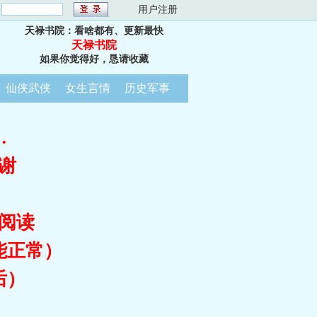
：
用户注册
天禄书院：看啥都有、更新最快
天禄书院
如果你觉得好，恳请收藏
仙侠武侠
女生言情
历史军事
…
谢
阅读
能正常）
后）